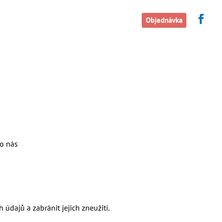
dla
Další informace
Kontakty
Objednávka
ro nás
dajů a zabránit jejich zneužití.