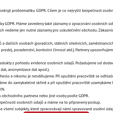
kryjí problematiku GDPR. Cílem je co nejvyšší bezpečnost osobní
ky GDPR. Máme zavedeny také záznamy o zpracování osobních úd
ech vedeme jen nutné záznamy pro uskutečnění obchodu. Zákazníc
 a dalších osobách (poradcích, státních úřednících, zaměstnancí
prodej, poradenství, kontrolní činnost atd.). Partnery upozorňuj
odukty z pohledu evidence osobních údajů. Požadujeme od dodava
 dat, anonymizace dat apod.).
heslo a nikomu je nesdělujeme. Při opuštění pracoviště se odhla
áme do zamykatelné skříně a při opuštění pracoviště uzamykáme k
IN.
va obchodního partnera nebo jiné osoby podle GDPR.
bezpečnosti osobních údajů a máme na to připravený postup.
e všemi subjekty, které zpracovávají námi spravované osobní údaj