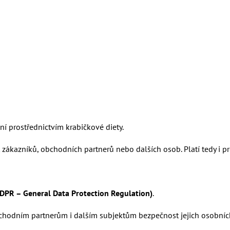
kladování a ohřev
Odběrná místa a rozvoz
Ceníky
Pravi
í prostřednictvím krabičkové diety.
zákazníků, obchodních partnerů nebo dalších osob. Platí tedy i p
DPR – General Data Protection Regulation)
.
odním partnerům i dalším subjektům bezpečnost jejich osobních ú