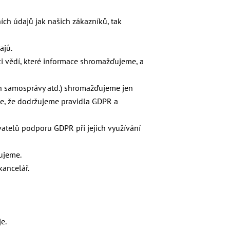
ch údajů jak našich zákazníků, tak
ajů.
i vědí, které informace shromažďujeme, a
ch samosprávy atd.) shromažďujeme jen
eme, že dodržujeme pravidla GDPR a
telů podporu GDPR při jejich využívání
šujeme.
ancelář.
e.