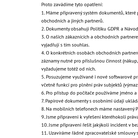
Proto zavádíme tyto opatření:
Máme připravený systém dokumentů, které po
obchodních a jiných partnerů.
Dokumenty obsahují Politiku GDPR a Návod
O našich zákaznících a obchodních partner
vyjadřují s tím souhlas.
O konkrétních osobách obchodních partnerů
záznamy nutné pro příslušnou činnost (nákup, 
vyžadujeme totéž od nich.
Posuzujeme využívané i nové softwarové pr
včetně funkcí pro plnění práv subjektů (výmaz
Pro přístup do počítače používáme jméno a 
Papírové dokumenty s osobními údaji uklád
Na mobilních telefonech máme nastavený P
Jsme připraveni k vyřešení kteréhokoli prá
Jsme připraveni řešit jakýkoli incident v 
Uzavíráme řádné zpracovatelské smlouvy s